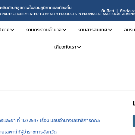
นผลิตภัณฑ์สุขภาพในส่วนภูมิภาคและท้องถิ่น
เว็บลิงก์
ติดต่อเร
R PROTECTION RELATED TO HEALTH PRODUCTS IN PROVINCIAL AND LOCAL ADMINI
มิภาค
งานกระจายอำนาจ
งานสารสนเทศ
อบรม
สรุปมอบอำนาจ
สรุปมอบอำนาจยา
เกี่ยวกับเรา
ินงาน คบส. ในส่วนภูมิภาค
โครงการส่งเสริมงานกระจายอำนาจ
ระบบ Skynet
ห
ระชุม / อบรม ของ จนท.สสจ.
อบรมต่างๆ
คู่มือต่างๆ
แ
กฎกระทรวงแบ่งส่วนราชการ
เผยแพร่
จุลสาร อย.
แบบฟอร์มต่างๆ
สำหรับเจ้าหน้าที่กอง คบ.
รียนรู้งาน คบส.
หนังสือ อปท.
การเปิด OPEN ID
โครงสร้างและอัตรากำลัง
สื่อให้ความรู้ทั่วไปเกี่ยวกับผลิตภัณฑ์สุขภาพ
จองห้องประชุม
หน้าที่ความรับผิดชอบ
ติดต่อเรา
และยา ที่ 112/2547 เรื่อง มอบอำนาจเลขาธิการคณะ
องค์กรคุณธรรมต้นแบบ
ะให้ผู้ว่าราชการจังหวัด