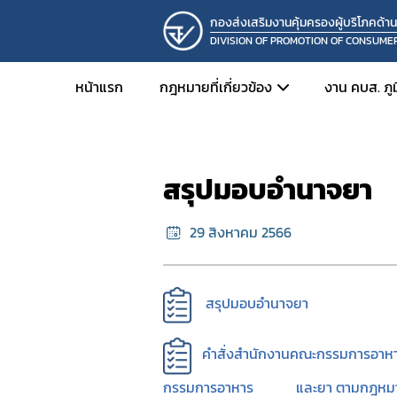
กองส่งเสริมงานคุ้มครองผู้บริโภคด้า
DIVISION OF PROMOTION OF CONSUME
หน้าแรก
กฎหมายที่เกี่ยวข้อง
งาน คบส. ภู
หน้าแรก
เอกสารเผยแพร่
มอบอำนาจ
ยา
การดำเน
สรุปมอบอำนาจยา
อาหาร
ปฏิทินป
เครื่องสำอาง
เอกสาร
29 สิงหาคม 2566
เครื่องมือแพทย์
สื่อการเ
วัตถุอันตราย
วัตถุเสพติด
สรุปมอบอำนาจยา
ผลิตภัณฑ์สมุนไพร
คำสั่งสำนักงานคณะกรรมการอาหาร
อื่นๆ
กรรมการอาหาร และยา ตามกฎหมายเฉพา