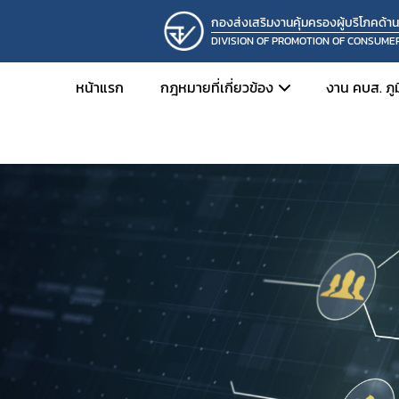
กองส่งเสริมงานคุ้มครองผู้บริโภคด้า
DIVISION OF PROMOTION OF CONSUME
หน้าแรก
กฎหมายที่เกี่ยวข้อง
งาน คบส. ภู
ยา
การดำเน
อาหาร
ปฏิทินป
เครื่องสำอาง
เอกสาร
เครื่องมือแพทย์
สื่อการเ
วัตถุอันตราย
วัตถุเสพติด
ผลิตภัณฑ์สมุนไพร
อื่นๆ