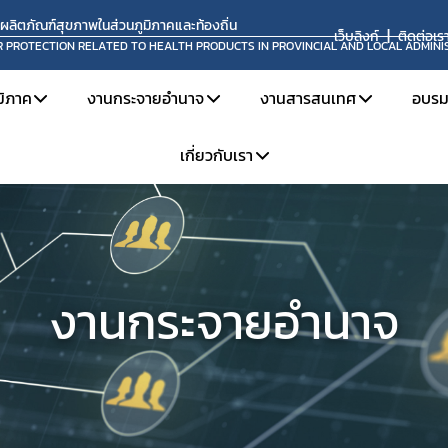
นผลิตภัณฑ์สุขภาพในส่วนภูมิภาคและท้องถิ่น
เว็บลิงก์
ติดต่อเร
R PROTECTION RELATED TO HEALTH PRODUCTS IN PROVINCIAL AND LOCAL ADMINI
มิภาค
งานกระจายอำนาจ
งานสารสนเทศ
อบรม
เกี่ยวกับเรา
ินงาน คบส. ในส่วนภูมิภาค
โครงการส่งเสริมงานกระจายอำนาจ
ระบบ Skynet
ห
ระชุม / อบรม ของ จนท.สสจ.
อบรมต่างๆ
คู่มือต่างๆ
แ
กฎกระทรวงแบ่งส่วนราชการ
เผยแพร่
จุลสาร อย.
แบบฟอร์มต่างๆ
สำหรับเจ้าหน้าที่กอง คบ.
รียนรู้งาน คบส.
หนังสือ อปท.
การเปิด OPEN ID
งานกระจายอำนาจ
โครงสร้างและอัตรากำลัง
สื่อให้ความรู้ทั่วไปเกี่ยวกับผลิตภัณฑ์สุขภาพ
จองห้องประชุม
หน้าที่ความรับผิดชอบ
ติดต่อเรา
องค์กรคุณธรรมต้นแบบ