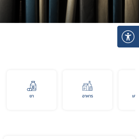
ยา
อาหาร
เคร