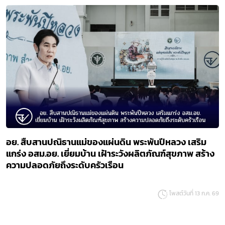
อย. สืบสานปณิธานแม่ของแผ่นดิน พระพันปีหลวง เสริม
แกร่ง อสม.อย. เยี่ยมบ้าน เฝ้าระวังผลิตภัณฑ์สุขภาพ สร้าง
ความปลอดภัยถึงระดับครัวเรือน
โพสต์วันที่ 13 ก.ค. 69