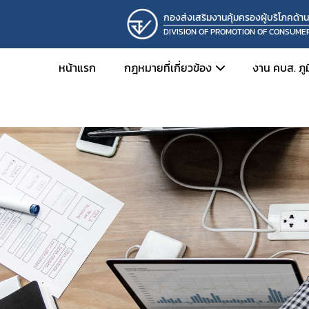
กองส่งเสริมงานคุ้มครองผู้บริโภคด้า
DIVISION OF PROMOTION OF CONSUME
หน้าแรก
กฎหมายที่เกี่ยวข้อง
งาน คบส. ภู
ยา
การดำเน
อาหาร
ปฏิทินป
เครื่องสำอาง
เอกสาร
เครื่องมือแพทย์
สื่อการเ
วัตถุอันตราย
วัตถุเสพติด
ผลิตภัณฑ์สมุนไพร
อื่นๆ