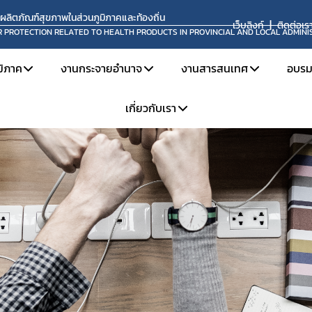
นผลิตภัณฑ์สุขภาพในส่วนภูมิภาคและท้องถิ่น
เว็บลิงก์
ติดต่อเร
R PROTECTION RELATED TO HEALTH PRODUCTS IN PROVINCIAL AND LOCAL ADMINI
มิภาค
งานกระจายอำนาจ
งานสารสนเทศ
อบรม
เกี่ยวกับเรา
ินงาน คบส. ในส่วนภูมิภาค
โครงการส่งเสริมงานกระจายอำนาจ
ระบบ Skynet
ห
ระชุม / อบรม ของ จนท.สสจ.
อบรมต่างๆ
คู่มือต่างๆ
แ
กฎกระทรวงแบ่งส่วนราชการ
เผยแพร่
จุลสาร อย.
แบบฟอร์มต่างๆ
สำหรับเจ้าหน้าที่กอง คบ.
รียนรู้งาน คบส.
หนังสือ อปท.
การเปิด OPEN ID
โครงสร้างและอัตรากำลัง
สื่อให้ความรู้ทั่วไปเกี่ยวกับผลิตภัณฑ์สุขภาพ
จองห้องประชุม
หน้าที่ความรับผิดชอบ
ติดต่อเรา
องค์กรคุณธรรมต้นแบบ