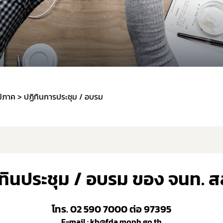
ปีงบประมาณ 2569
มิภาค
ปฏิทินการประชุม / อบรม
ทินประชุม / อบรม ของ จนท. ส
โทร. 02 590 7000 ต่อ 97395
E-mail : kb@fda.moph.go.th